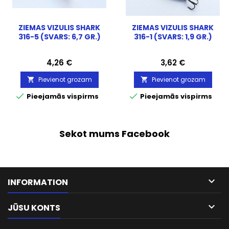
ZIEMAS VIZULIS SHARK
ZIEMAS VIZULIS SHARK
316-5 (SVARS: 6,7 GR.)
316-1 (SVARS: 1,9 GR.)
Cena
Cena
4,26 €
3,62 €
Pievienot grozam
Pievienot grozam




Pieejamās vispirms
Pieejamās vispirms
Sekot mums Facebook

INFORMATION

JŪSU KONTS