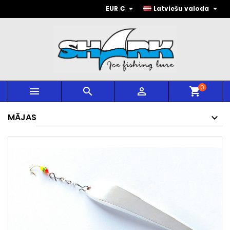


EUR €
Latviešu valoda
0



shopping_cart
MĀJAS