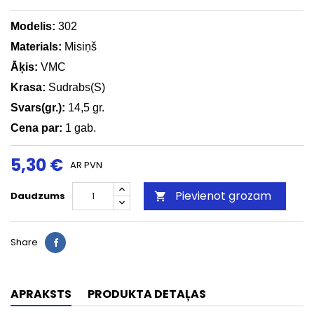
Modelis:
302
Materials:
Misiņš
Āķis:
VMC
Krasa:
Sudrabs(S)
Svars(gr.):
14,5
gr.
Cena par:
1 gab.
5,30 €
AR PVN
Pievienot grozam
Daudzums

Share
APRAKSTS
PRODUKTA DETAĻAS