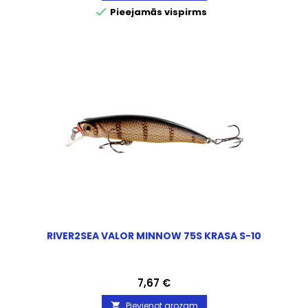

Pieejamās vispirms
RIVER2SEA VALOR MINNOW 75S KRASA S-10
Cena
7,67 €
Pievienot grozam
