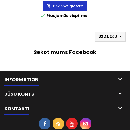
Pievienot grozam


Pieejamās vispirms
UZ AUGŠU

Sekot mums Facebook

INFORMATION

JŪSU KONTS

KONTAKTI