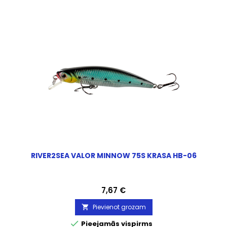
RIVER2SEA VALOR MINNOW 75S KRASA HB-06
Cena
7,67 €
Pievienot grozam


Pieejamās vispirms