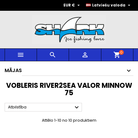


EUR €
Latviešu valoda
0



shopping_cart
MĀJAS
VOBLERIS RIVER2SEA VALOR MINNOW
75

Atbilstība
Attēlo 1-10 no 10 produktiem