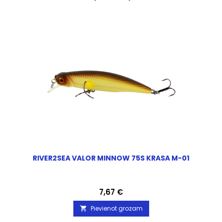
RIVER2SEA VALOR MINNOW 75S KRASA M-01
Cena
7,67 €
Pievienot grozam
