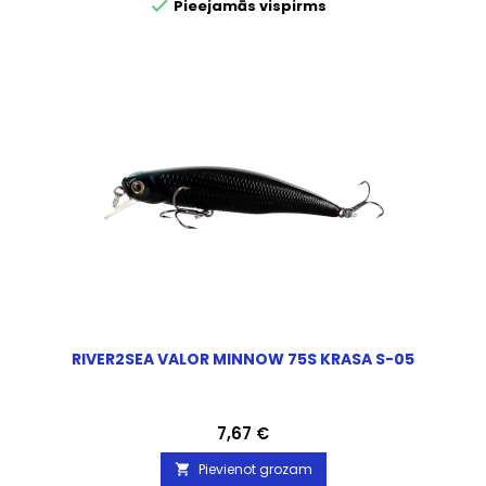

Pieejamās vispirms
RIVER2SEA VALOR MINNOW 75S KRASA S-05
Cena
7,67 €
Pievienot grozam
