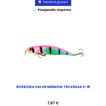
Pievienot grozam


Pieejamās vispirms
RIVER2SEA VALOR MINNOW 75S KRASA S-18
Cena
7,67 €