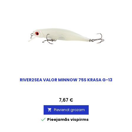
RIVER2SEA VALOR MINNOW 75S KRASA G-13
Cena
7,67 €
Pievienot grozam


Pieejamās vispirms