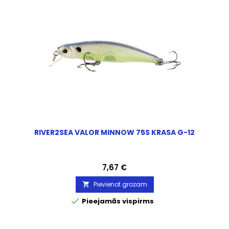
RIVER2SEA VALOR MINNOW 75S KRASA G-12
Cena
7,67 €
Pievienot grozam


Pieejamās vispirms