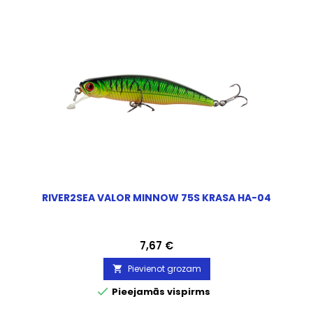
RIVER2SEA VALOR MINNOW 75S KRASA HA-04
Cena
7,67 €
Pievienot grozam


Pieejamās vispirms