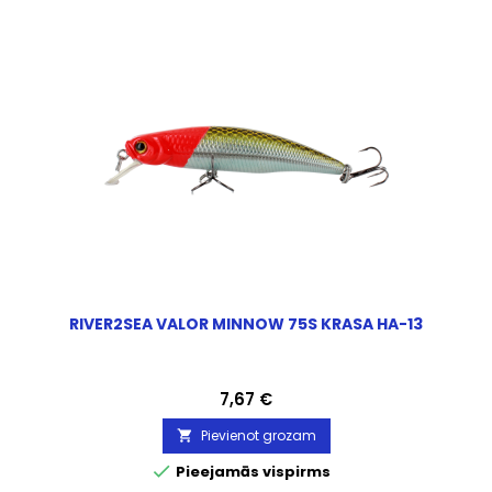
RIVER2SEA VALOR MINNOW 75S KRASA HA-13
Cena
7,67 €
Pievienot grozam


Pieejamās vispirms