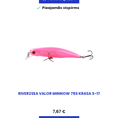

Pieejamās vispirms
RIVER2SEA VALOR MINNOW 75S KRASA S-17
Cena
7,67 €