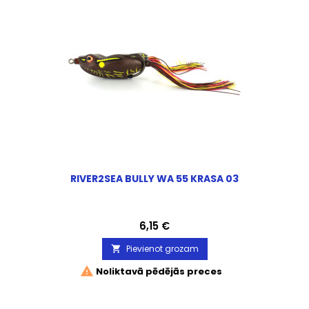
RIVER2SEA BULLY WA 55 KRASA 03
Cena
6,15 €
Pievienot grozam


Noliktavā pēdējās preces