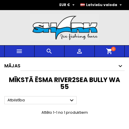


EUR €
Latviešu valoda
0



shopping_cart
MĀJAS
MĪKSTĀ ĒSMA RIVER2SEA BULLY WA
55

Atbilstība
Attēlo 1-1 no 1 produktiem