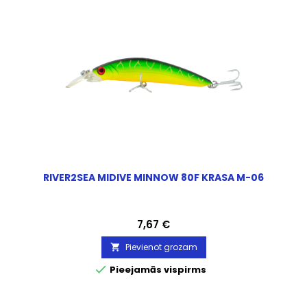
RIVER2SEA MIDIVE MINNOW 80F KRASA M-06
Cena
7,67 €
Pievienot grozam


Pieejamās vispirms