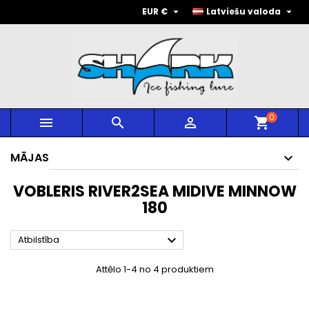


EUR €
Latviešu valoda
0



shopping_cart
MĀJAS
VOBLERIS RIVER2SEA MIDIVE MINNOW
180

Atbilstība
Attēlo 1-4 no 4 produktiem