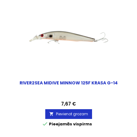
RIVER2SEA MIDIVE MINNOW 125F KRASA G-14
Cena
7,67 €
Pievienot grozam


Pieejamās vispirms