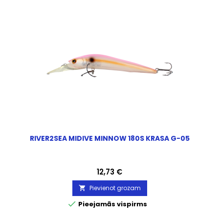
RIVER2SEA MIDIVE MINNOW 180S KRASA G-05
Cena
12,73 €
Pievienot grozam


Pieejamās vispirms