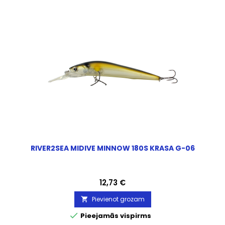
RIVER2SEA MIDIVE MINNOW 180S KRASA G-06
Cena
12,73 €
Pievienot grozam


Pieejamās vispirms