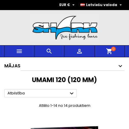


EUR €
Latviešu valoda
0



shopping_cart
MĀJAS
UMAMI 120 (120 MM)

Atbilstība
Attēlo 1-14 no 14 produktiem