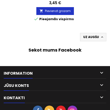
Cena
3,45 €
Pievienot grozam


Pieejamās vispirms
UZ AUGŠU

Sekot mums Facebook

INFORMATION

JŪSU KONTS

KONTAKTI