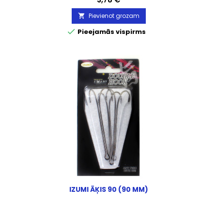
Pievienot grozam


Pieejamās vispirms
IZUMI ĀĶIS 90 (90 MM)