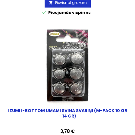
Pievienot grozam


Pieejamās vispirms
IZUMI I-BOTTOM UMAMI SVINA SVARIŅI (M-PACK 10 GR
- 14 GR)
Cena
3,78 €