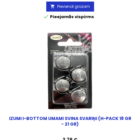
Pievienot grozam


Pieejamās vispirms
IZUMI I-BOTTOM UMAMI SVINA SVARIŅI (H-PACK 18 GR
- 21 GR)
Cena
3,78 €