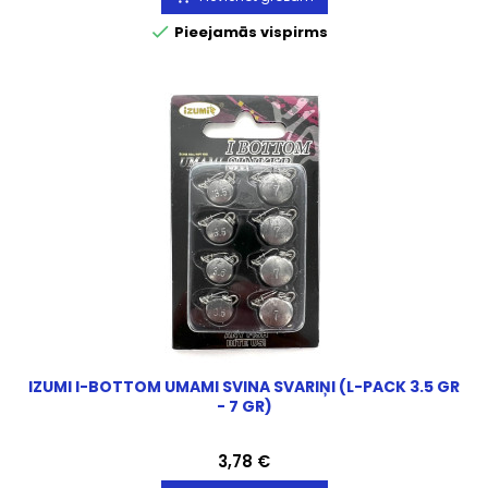

Pieejamās vispirms
IZUMI I-BOTTOM UMAMI SVINA SVARIŅI (L-PACK 3.5 GR
- 7 GR)
Cena
3,78 €