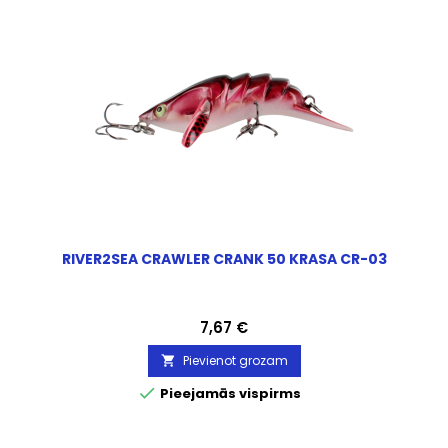
RIVER2SEA CRAWLER CRANK 50 KRASA CR-03
Cena
7,67 €
Pievienot grozam


Pieejamās vispirms