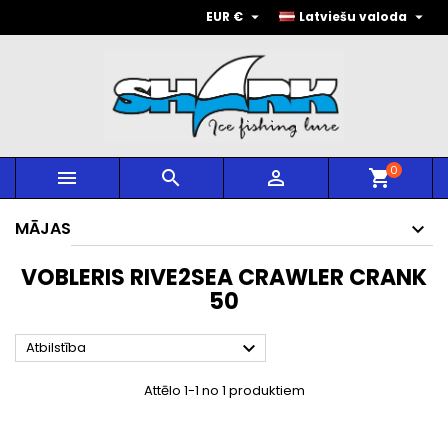


EUR €
Latviešu valoda
0



shopping_cart
MĀJAS
VOBLERIS RIVE2SEA CRAWLER CRANK
50

Atbilstība
Attēlo 1-1 no 1 produktiem