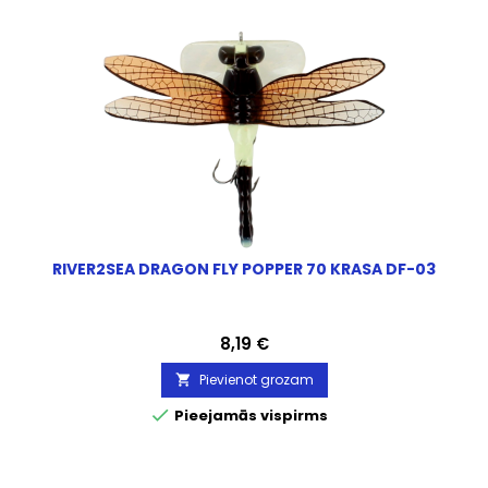
RIVER2SEA DRAGON FLY POPPER 70 KRASA DF-03
Cena
8,19 €
Pievienot grozam


Pieejamās vispirms