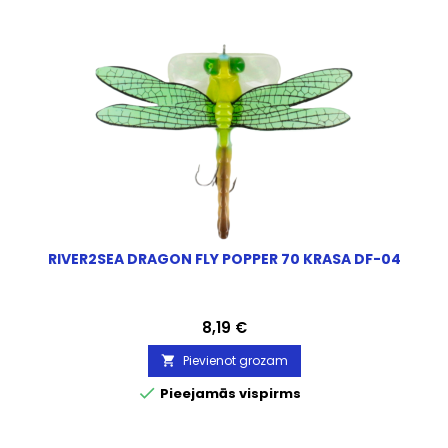
RIVER2SEA DRAGON FLY POPPER 70 KRASA DF-04
Cena
8,19 €
Pievienot grozam


Pieejamās vispirms