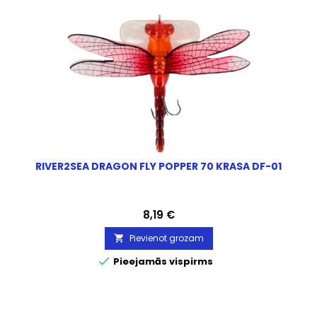
RIVER2SEA DRAGON FLY POPPER 70 KRASA DF-01
Cena
8,19 €
Pievienot grozam


Pieejamās vispirms