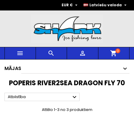


EUR €
Latviešu valoda
0



shopping_cart
MĀJAS
POPERIS RIVER2SEA DRAGON FLY 70

Atbilstība
Attēlo 1-3 no 3 produktiem