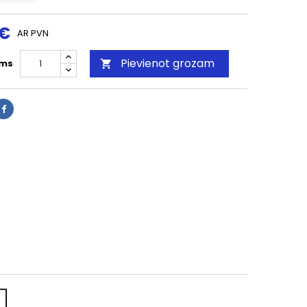
 €
AR PVN
Pievienot grozam
ms
