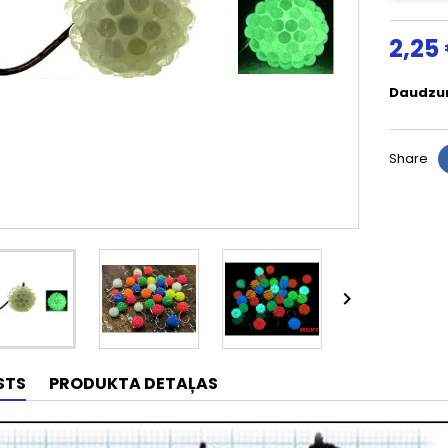
2,25
Daudzu
Share

STS
PRODUKTA DETAĻAS