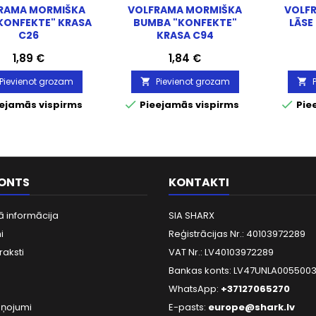
RAMA MORMIŠKA
VOLFRAMA MORMIŠKA
VOLF
"KONFEKTE" KRASA
BUMBA "KONFEKTE"
LĀSE
C26
KRASA C94
Cena
Cena
1,89 €
1,84 €
Pievienot grozam
Pievienot grozam




ejamās vispirms
Pieejamās vispirms
Pie
KONTS
KONTAKTI
ā informācija
SIA SHARX
i
Reģistrācijas Nr.: 40103972289
raksti
VAT Nr.: LV40103972289
Bankas konts: LV47UNLA005500
WhatsApp:
+37127065270
iņojumi
E-pasts:
europe@shark.lv