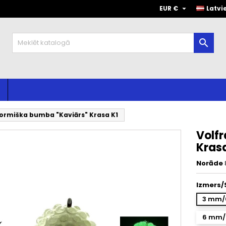

EUR €
Latvi

rmiška bumba "Kaviārs" Krasa K1
Volf
Krasa
Norāde
Izmers/
3 mm/0
6 mm/2