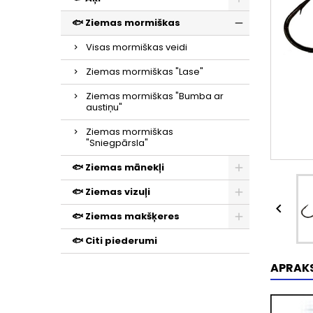
🐟 Ziemas mormiškas
Visas mormiškas veidi
Ziemas mormiškas "Lase"
Ziemas mormiškas "Bumba ar
austiņu"
Ziemas mormiškas
"Sniegpārsla"
🐟 Ziemas mānekļi
🐟 Ziemas vizuļi

🐟 Ziemas makšķeres
🐟 Citi piederumi
APRAK