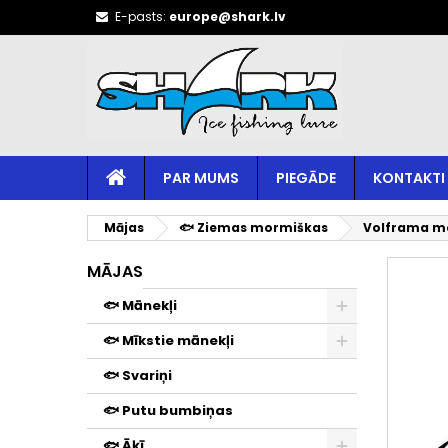
E-pasts:
europe@shark.lv
PAR MUMS
PIEGĀDE
KONTAKTI
Mājas
🐟 Ziemas mormiškas
Volframa mo
MĀJAS
🐟 Mānekļi
🐟 Mīkstie mānekļi
🐟 Svariņi
🐟 Putu bumbiņas
🐟 Āķī