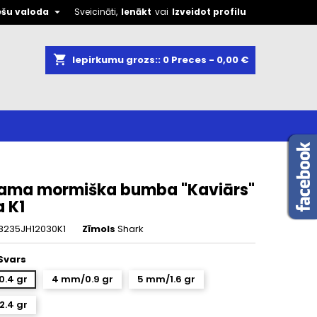

ešu valoda
Sveicināti,
Ienākt
vai
Izveidot profilu
shopping_cart
Iepirkumu grozs::
0
Preces - 0,00 €
rama mormiška bumba "Kaviārs"
 K1
8235JH12030K1
Zīmols
Shark
Svars
.4 gr
4 mm/0.9 gr
5 mm/1.6 gr
.4 gr