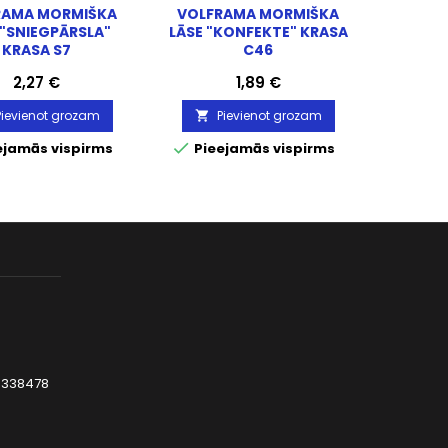
RAMA MORMIŠKA
VOLFRAMA MORMIŠKA
VOLFR
 "SNIEGPĀRSLA"
LĀSE "KONFEKTE" KRASA
LĀSE "
KRASA S7
C46
Cena
Cena
2,27 €
1,89 €
Pievienot grozam
Pievienot grozam
P




ejamās vispirms
Pieejamās vispirms
Piee
3338478