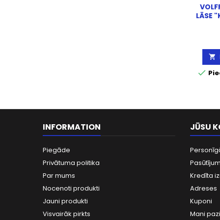
VOLF
LĀSE 


Pie
INFORMATION
JŪSU 
Piegāde
Personīg
Privātuma politika
Pasūtījum
Par mums
Kredīta iz
Nocenoti produkti
Adreses
Jauni produkti
Kuponi
Visvairāk pirkts
Mani paz