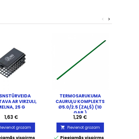
<
>
ISNSTŪRVEIDA
TERMOSARUKUMA
TAI
AVA AR VIRZULI,
CAURUĻU KOMPLEKTS
BAROT
ELNA, 25 G
Ø5.0/2.5 (ZAĻŠ) (10
M
GAB.)
Cena
Cena
1,63 €
1,29 €
Pievienot grozam
Pievienot grozam
P




ejamās vispirms
Pieejamās vispirms
Piee