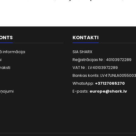
KONTS
KONTAKTI
ā informācija
SIA SHARX
i
Reģistrācijas Nr.: 40103972289
raksti
VAT Nr.: LV40103972289
Bankas konts: LV47UNLA005500
WhatsApp:
+37127065270
iņojumi
E-pasts:
europe@shark.lv