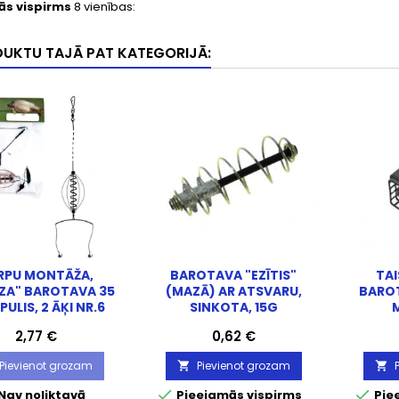
ās vispirms
8 vienības:
DUKTU TAJĀ PAT KATEGORIJĀ:
RPU MONTĀŽA,
BAROTAVA "EZĪTIS"
TA
ZA" BAROTAVA 35
(MAZĀ) AR ATSVARU,
BAROT
PULIS, 2 ĀĶI NR.6
SINKOTA, 15G
M
Cena
Cena
2,77 €
0,62 €
Pievienot grozam
Pievienot grozam




Nav noliktavā
Pieejamās vispirms
Pie