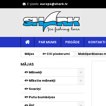
E-pasts:
europe@shark.lv
PAR MUMS
PIEGĀDE
KONTAKTI
Mājas
🐟 Citi piederumi
Makšķerēšanas m
MĀJAS
🐟 Mānekļi
🐟 Mīkstie mānekļi
🐟 Svariņi
🐟 Putu bumbiņas
🐟 Āķī