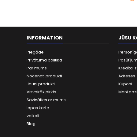
INFORMATION
JŪSU 
Piegāde
Personīg
Privātuma politika
Pasūtījum
Par mums
Kredīta iz
Nocenoti produkti
Adreses
Jauni produkti
Kuponi
Visvairāk pirkts
Mani paz
Sazināties ar mums
lapas karte
veikali
Blog