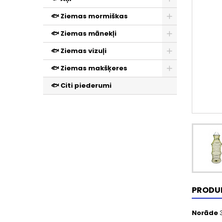
🐟 Ziemas mormiškas
🐟 Ziemas mānekļi
🐟 Ziemas vizuļi
🐟 Ziemas makšķeres
🐟 Citi piederumi
PRODU
Norāde