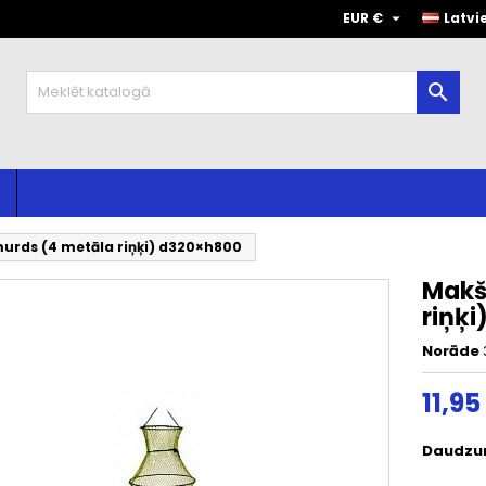

EUR €
Latvi

urds (4 metāla riņķi) d320×h800
Makš
riņķ
Norāde
11,95
Daudzu