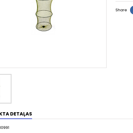
Share
KTA DETAĻAS
30991