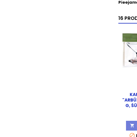
Pieejam
16 PRO
KA
"ARBŪ
G, ŠŪ

