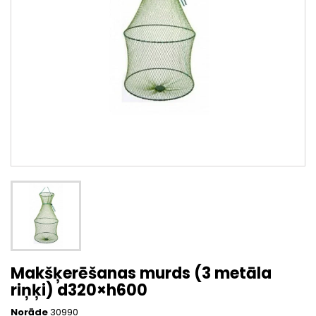
Makšķerēšanas murds (3 metāla
riņķi) d320×h600
Norāde
30990