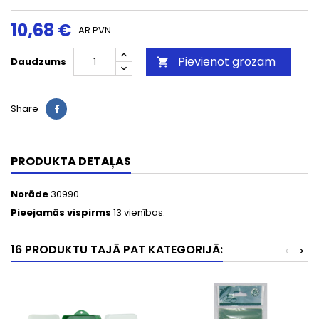
10,68 €
AR PVN
Pievienot grozam
Daudzums

Share
PRODUKTA DETAĻAS
Norāde
30990
Pieejamās vispirms
13 vienības:
16 PRODUKTU TAJĀ PAT KATEGORIJĀ:
<
>