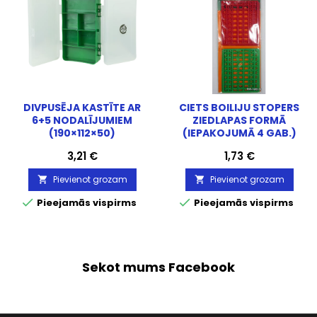
DIVPUSĒJA KASTĪTE AR
CIETS BOILIJU STOPERS
6+5 NODALĪJUMIEM
ZIEDLAPAS FORMĀ
(190×112×50)
(IEPAKOJUMĀ 4 GAB.)
Cena
Cena
3,21 €
1,73 €
Pievienot grozam
Pievienot grozam




Pieejamās vispirms
Pieejamās vispirms
Sekot mums Facebook