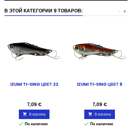
В ЭТОЙ КАТЕГОРИИ 9 ТОВАРОВ:
<
>
IZUMI TI-SING ЦВЕТ 22
IZUMI TI-SING ЦВЕТ 6
Цена
Цена
7,09 €
7,09 €
В корзину
В корзину




По наличию
По наличию