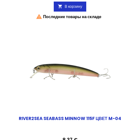
В корзину


Последние товары на складе
RIVER2SEA SEABASS MINNOW 115F ЦВЕТ M-04
Цена
8,37 €