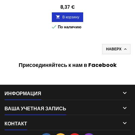
Цена
8,37 €
В корзину


По наличию
НАВЕРХ

Присоединяйтесь к нам в Facebook

ИНФОРМАЦИЯ

ВАША УЧЕТНАЯ ЗАПИСЬ

КОНТАКТ