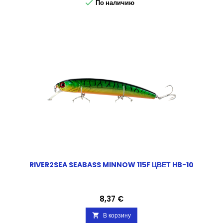

По наличию
RIVER2SEA SEABASS MINNOW 115F ЦВЕТ HB-10
Цена
8,37 €
В корзину
