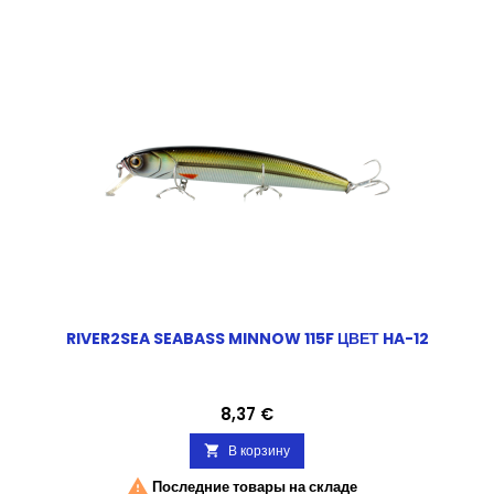
RIVER2SEA SEABASS MINNOW 115F ЦВЕТ HA-12
Цена
8,37 €
В корзину


Последние товары на складе