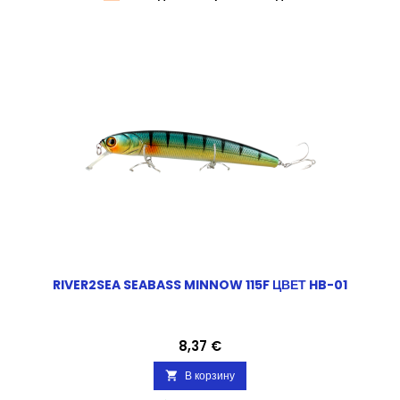
RIVER2SEA SEABASS MINNOW 115F ЦВЕТ HB-01
Цена
8,37 €
В корзину
