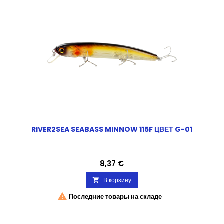
RIVER2SEA SEABASS MINNOW 115F ЦВЕТ G-01
Цена
8,37 €
В корзину


Последние товары на складе