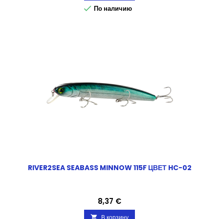

По наличию
RIVER2SEA SEABASS MINNOW 115F ЦВЕТ HC-02
Цена
8,37 €
В корзину
