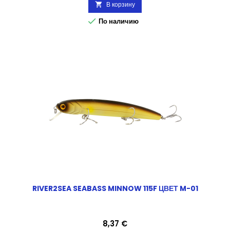
В корзину


По наличию
RIVER2SEA SEABASS MINNOW 115F ЦВЕТ M-01
Цена
8,37 €