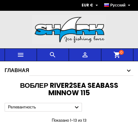


EUR €
Русский
0



shopping_cart
ГЛАВНАЯ
ВОБЛЕР RIVER2SEA SEABASS
MINNOW 115

Релевантность
Показано 1-13 из 13