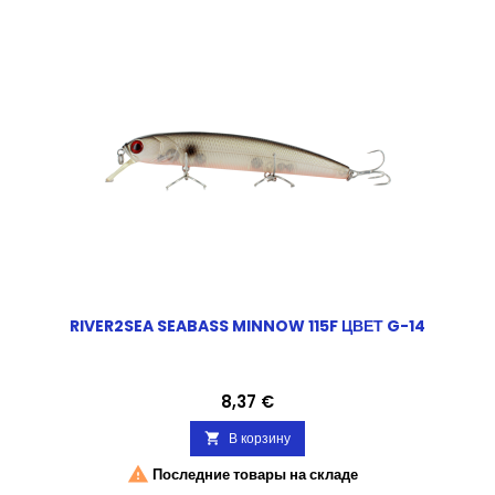
RIVER2SEA SEABASS MINNOW 115F ЦВЕТ G-14
Цена
8,37 €
В корзину


Последние товары на складе