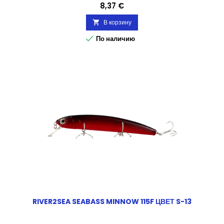
Цена
8,37 €
В корзину


По наличию
RIVER2SEA SEABASS MINNOW 115F ЦВЕТ S-13