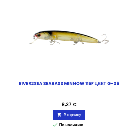
RIVER2SEA SEABASS MINNOW 115F ЦВЕТ G-06
Цена
8,37 €
В корзину


По наличию