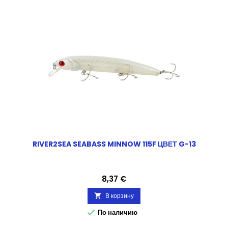
RIVER2SEA SEABASS MINNOW 115F ЦВЕТ G-13
Цена
8,37 €
В корзину


По наличию