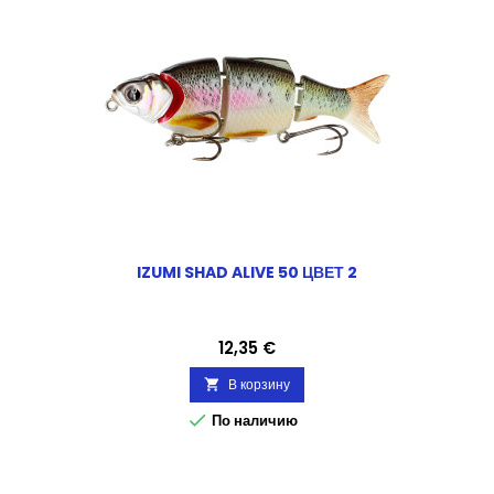
IZUMI SHAD ALIVE 50 ЦВЕТ 2
Цена
12,35 €
В корзину


По наличию