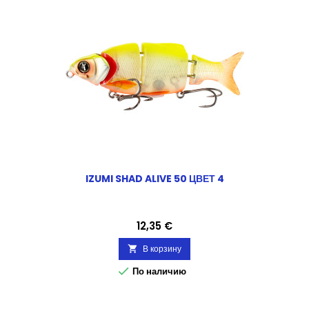
IZUMI SHAD ALIVE 50 ЦВЕТ 4
Цена
12,35 €
В корзину


По наличию