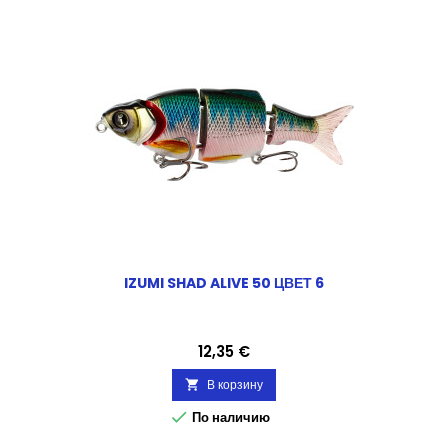
IZUMI SHAD ALIVE 50 ЦВЕТ 6
Цена
12,35 €
В корзину


По наличию