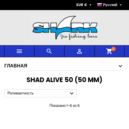


EUR €
Русский
0



shopping_cart
ГЛАВНАЯ
SHAD ALIVE 50 (50 MM)

Релевантность
Показано 1-6 из 6