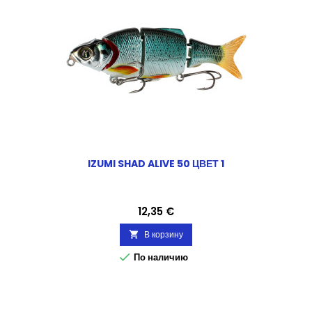
IZUMI SHAD ALIVE 50 ЦВЕТ 1
Цена
12,35 €
В корзину


По наличию