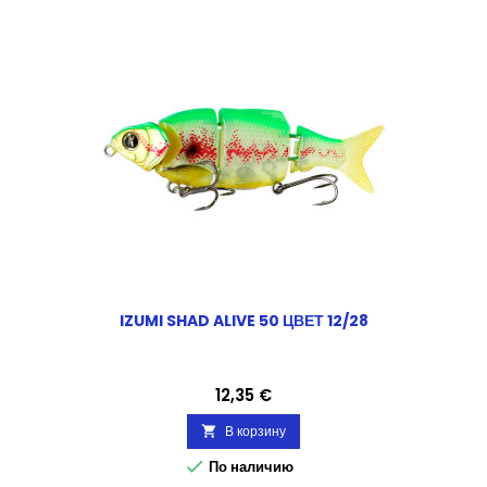
IZUMI SHAD ALIVE 50 ЦВЕТ 12/28
Цена
12,35 €
В корзину


По наличию