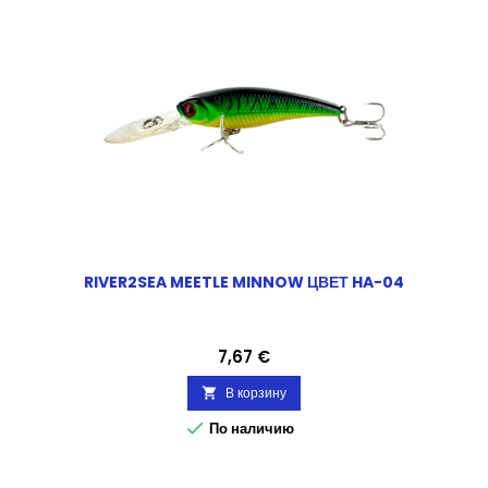
RIVER2SEA MEETLE MINNOW ЦВЕТ HA-04
Цена
7,67 €
В корзину


По наличию