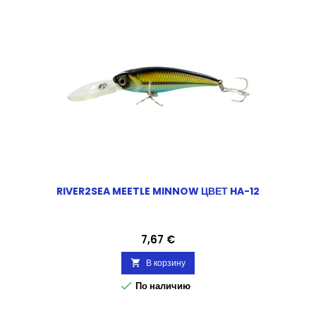
RIVER2SEA MEETLE MINNOW ЦВЕТ HA-12
Цена
7,67 €
В корзину


По наличию