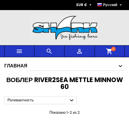


EUR €
Русский
0



shopping_cart
ГЛАВНАЯ
ВОБЛЕР RIVER2SEA METTLE MINNOW
60

Релевантность
Показано 1-2 из 2