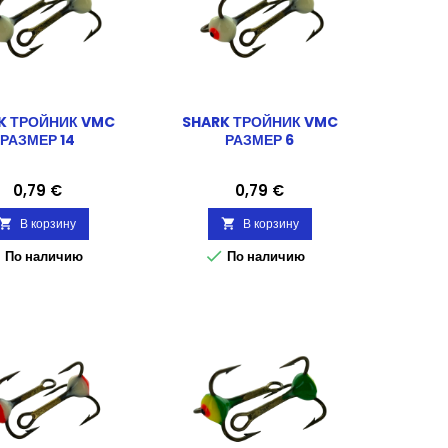
K ТРОЙНИК VMC
SHARK ТРОЙНИК VMC
РАЗМЕР 14
РАЗМЕР 6
Цена
Цена
0,79 €
0,79 €
В корзину
В корзину




По наличию
По наличию