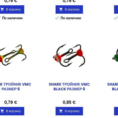
Цена
Цена
0,79 €
0,79 €
В корзину
В корзину




По наличию
По наличию
K ТРОЙНИК VMC
SHARK ТРОЙНИК VMC
SHAR
РАЗМЕР 6
BLACK РАЗМЕР 6
BL
Цена
Цена
0,79 €
0,85 €
В корзину
В корзину

