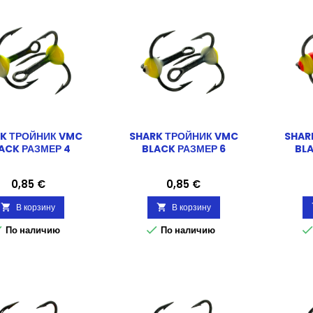
K ТРОЙНИК VMC
SHARK ТРОЙНИК VMC
SHAR
ACK РАЗМЕР 4
BLACK РАЗМЕР 6
BLA
Цена
Цена
0,85 €
0,85 €
В корзину
В корзину




По наличию
По наличию