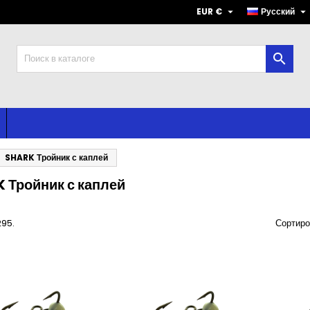


EUR €
Русский

SHARK Тройник с каплей
 Тройник с каплей
295.
Сортиро