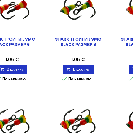
K ТРОЙНИК VMC
SHARK ТРОЙНИК VMC
SHAR
ACK РАЗМЕР 6
BLACK РАЗМЕР 6
BLA
Цена
Цена
1,06 €
1,06 €
В корзину
В корзину




По наличию
По наличию