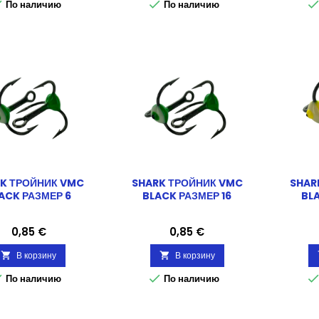


По наличию
По наличию
K ТРОЙНИК VMC
SHARK ТРОЙНИК VMC
SHAR
ACK РАЗМЕР 6
BLACK РАЗМЕР 16
BLA
Цена
Цена
0,85 €
0,85 €
В корзину
В корзину




По наличию
По наличию