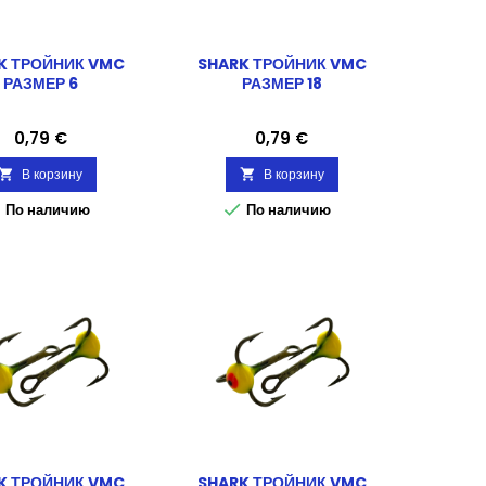
K ТРОЙНИК VMC
SHARK ТРОЙНИК VMC
РАЗМЕР 6
РАЗМЕР 18
Цена
Цена
0,79 €
0,79 €
В корзину
В корзину




По наличию
По наличию
K ТРОЙНИК VMC
SHARK ТРОЙНИК VMC