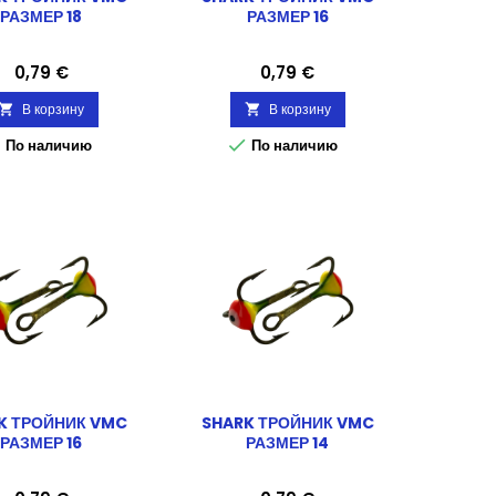
РАЗМЕР 18
РАЗМЕР 16
Цена
Цена
0,79 €
0,79 €
В корзину
В корзину




По наличию
По наличию
K ТРОЙНИК VMC
SHARK ТРОЙНИК VMC
РАЗМЕР 16
РАЗМЕР 14