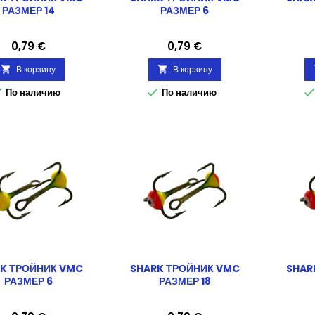
РАЗМЕР 14
РАЗМЕР 6
Цена
Цена
0,79 €
0,79 €
В корзину
В корзину




По наличию
По наличию
K ТРОЙНИК VMC
SHARK ТРОЙНИК VMC
SHAR
РАЗМЕР 6
РАЗМЕР 18