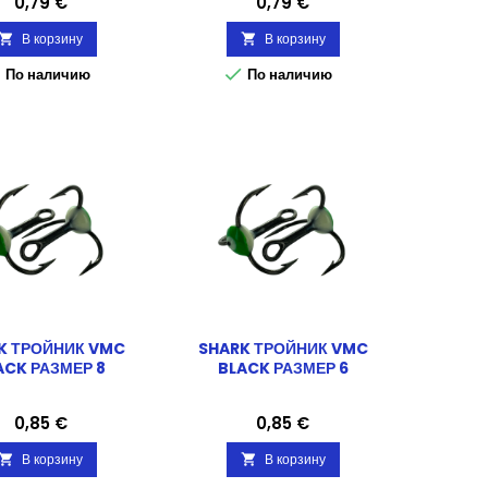
Цена
Цена
0,79 €
0,79 €
В корзину
В корзину




По наличию
По наличию
K ТРОЙНИК VMC
SHARK ТРОЙНИК VMC
ACK РАЗМЕР 8
BLACK РАЗМЕР 6
Цена
Цена
0,85 €
0,85 €
В корзину
В корзину

