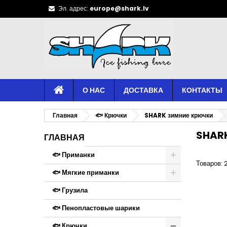
Эл. адрес:
europe@shark.lv
О НАС
ДОСТАВКА
КОНТАКТЫ
Главная
🐟 Крючки
SHARK зимние крючки
SHARK
ГЛАВНАЯ
🐟 Приманки
Товаров: 
🐟 Мягкие приманки
🐟 Грузила
🐟 Пенопластовые шарики
🐟 Крючки