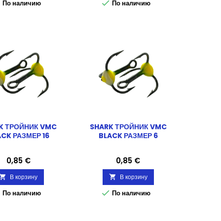


По наличию
По наличию
K ТРОЙНИК VMC
SHARK ТРОЙНИК VMC
CK РАЗМЕР 16
BLACK РАЗМЕР 6
Цена
Цена
0,85 €
0,85 €
В корзину
В корзину




По наличию
По наличию