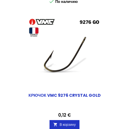

По наличию
КРЮЧОК VMC 9276 CRYSTAL GOLD
Цена
0,12 €
В корзину
