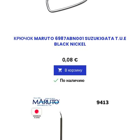
КРЮЧОК MARUTO 6987ABN001 SUZUKIGATA T.U.E
BLACK NICKEL
Цена
0,08 €
В корзину


По наличию