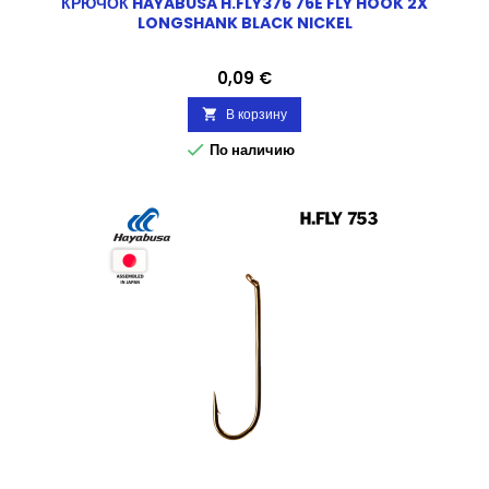
КРЮЧОК HAYABUSA H.FLY376 76E FLY HOOK 2X
LONGSHANK BLACK NICKEL
Цена
0,09 €
В корзину


По наличию