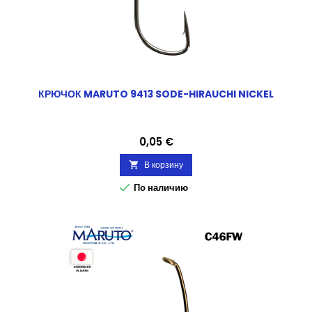
КРЮЧОК MARUTO 9413 SODE-HIRAUCHI NICKEL
Цена
0,05 €
В корзину


По наличию