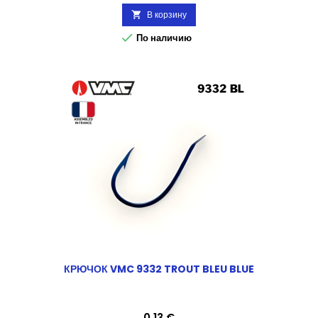
В корзину


По наличию
КРЮЧОК VMC 9332 TROUT BLEU BLUE
Цена
0,13 €