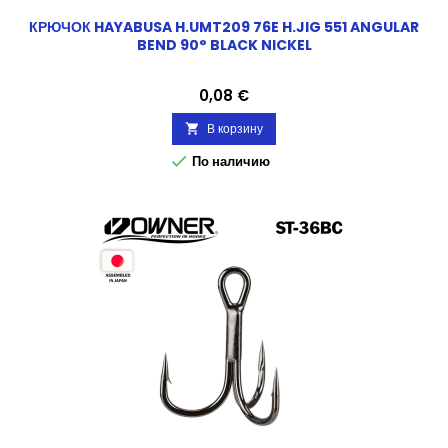
КРЮЧОК HAYABUSA H.UMT209 76E H.JIG 551 ANGULAR
BEND 90° BLACK NICKEL
Цена
0,08 €
В корзину


По наличию