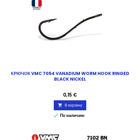
КРЮЧОК VMC 7054 VANADIUM WORM HOOK RINGED
BLACK NICKEL
Цена
0,15 €
В корзину


По наличию