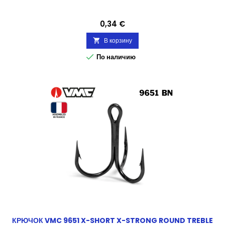
Цена
0,34 €
В корзину


По наличию
КРЮЧОК VMC 9651 X-SHORT X-STRONG ROUND TREBLE