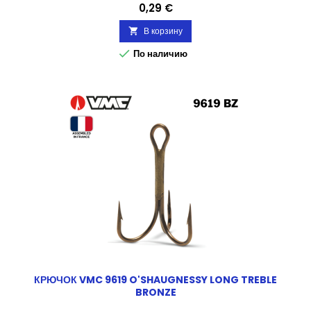
Цена
0,29 €
В корзину


По наличию
КРЮЧОК VMC 9619 O'SHAUGNESSY LONG TREBLE
BRONZE