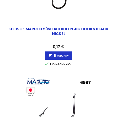
КРЮЧОК MARUTO 5350 ABERDEEN JIG HOOKS BLACK
NICKEL
Цена
0,17 €
В корзину


По наличию