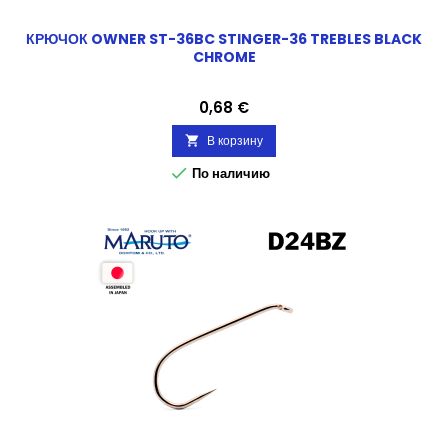
КРЮЧОК OWNER ST-36BC STINGER-36 TREBLES BLACK
CHROME
Цена
0,68 €
В корзину


По наличию