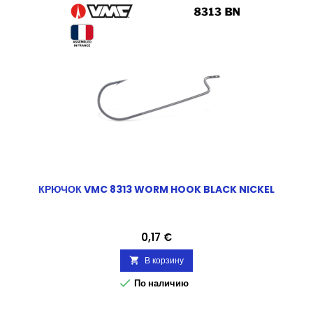
КРЮЧОК VMC 8313 WORM HOOK BLACK NICKEL
Цена
0,17 €
В корзину


По наличию