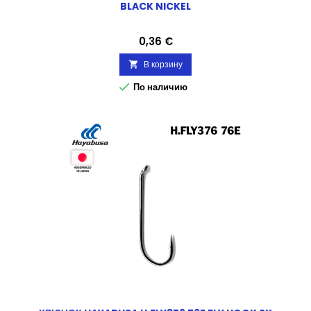
BLACK NICKEL
Цена
0,36 €
В корзину


По наличию