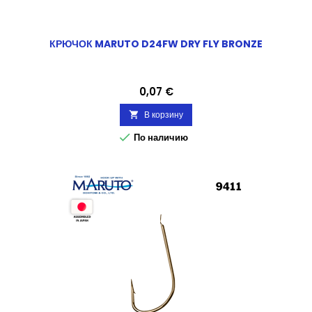
КРЮЧОК MARUTO D24FW DRY FLY BRONZE
Цена
0,07 €
В корзину


По наличию