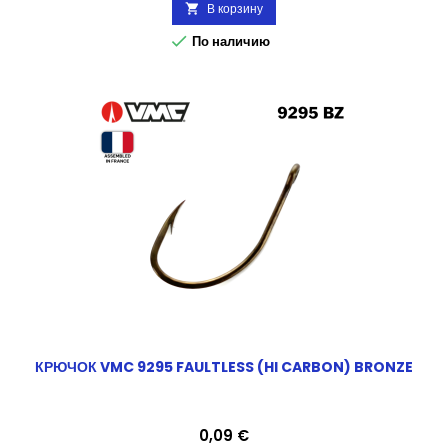
В корзину


По наличию
КРЮЧОК VMC 9295 FAULTLESS (HI CARBON) BRONZE
Цена
0,09 €