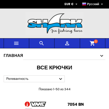


EUR €
Русский
0



shopping_cart
ГЛАВНАЯ
ВСЕ КРЮЧКИ

Релевантность
Показано 1-50 из 344