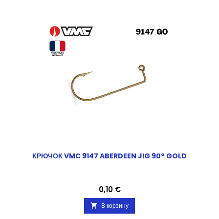
КРЮЧОК VMC 9147 ABERDEEN JIG 90° GOLD
Цена
0,10 €
В корзину
