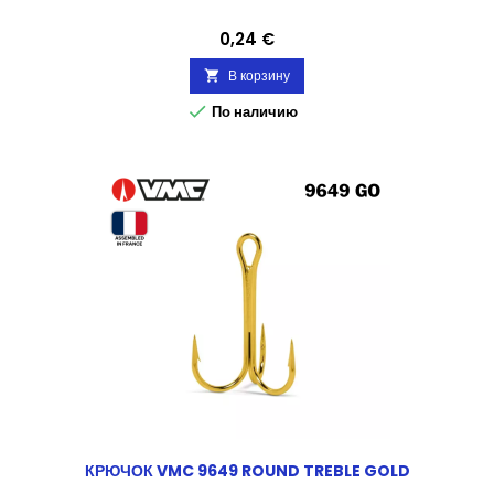
Цена
0,24 €
В корзину


По наличию
КРЮЧОК VMC 9649 ROUND TREBLE GOLD