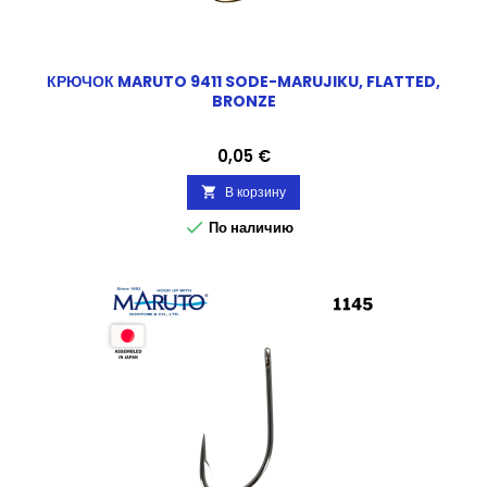
КРЮЧОК MARUTO 9411 SODE-MARUJIKU, FLATTED,
BRONZE
Цена
0,05 €
В корзину


По наличию