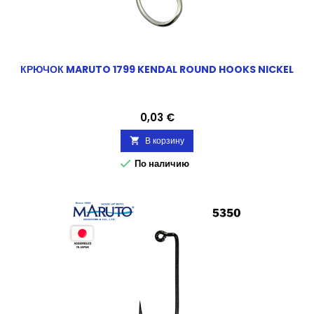
КРЮЧОК MARUTO 1799 KENDAL ROUND HOOKS NICKEL
Цена
0,03 €
В корзину


По наличию