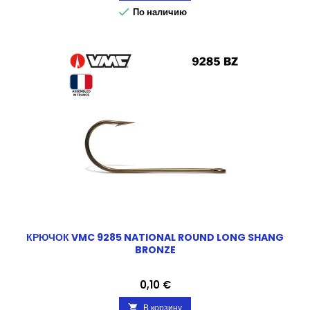

По наличию
КРЮЧОК VMC 9285 NATIONAL ROUND LONG SHANG
BRONZE
Цена
0,10 €
В корзину
