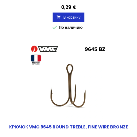
Цена
0,29 €
В корзину


По наличию
КРЮЧОК VMC 9645 ROUND TREBLE, FINE WIRE BRONZE