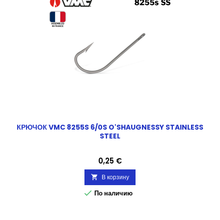
КРЮЧОК VMC 8255S 6/0S O'SHAUGNESSY STAINLESS
STEEL
Цена
0,25 €
В корзину


По наличию