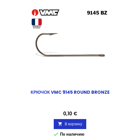
КРЮЧОК VMC 9145 ROUND BRONZE
Цена
0,10 €
В корзину


По наличию