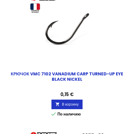
КРЮЧОК VMC 7102 VANADIUM CARP TURNED-UP EYE
BLACK NICKEL
Цена
0,15 €
В корзину


По наличию