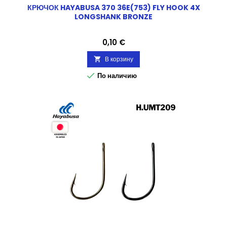
КРЮЧОК HAYABUSA 370 36E(753) FLY HOOK 4X
LONGSHANK BRONZE
Цена
0,10 €
В корзину


По наличию