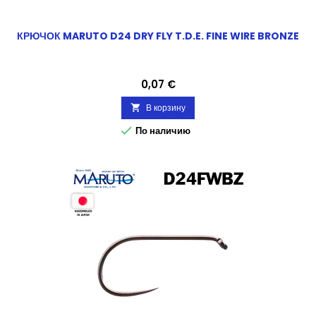
КРЮЧОК MARUTO D24 DRY FLY T.D.E. FINE WIRE BRONZE
Цена
0,07 €
В корзину


По наличию