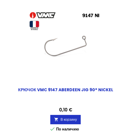
КРЮЧОК VMC 9147 ABERDEEN JIG 90° NICKEL
Цена
0,10 €
В корзину


По наличию