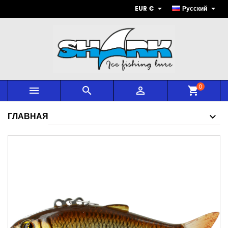


EUR €
Русский
0



shopping_cart
ГЛАВНАЯ