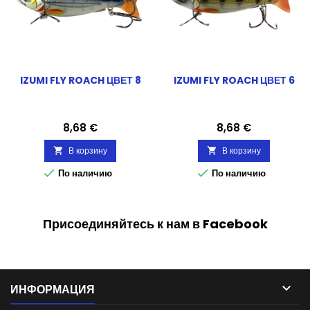
IZUMI FLY ROACH ЦВЕТ 8
IZUMI FLY ROACH ЦВЕТ 6
Цена
Цена
8,68 €
8,68 €
В корзину
В корзину




По наличию
По наличию
Присоединяйтесь к нам в Facebook

ИНФОРМАЦИЯ