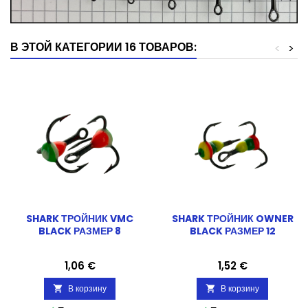
В ЭТОЙ КАТЕГОРИИ 16 ТОВАРОВ:
<
>
SHARK ТРОЙНИК VMC
SHARK ТРОЙНИК OWNER
BLACK РАЗМЕР 8
BLACK РАЗМЕР 12
Цена
Цена
1,06 €
1,52 €
В корзину
В корзину

